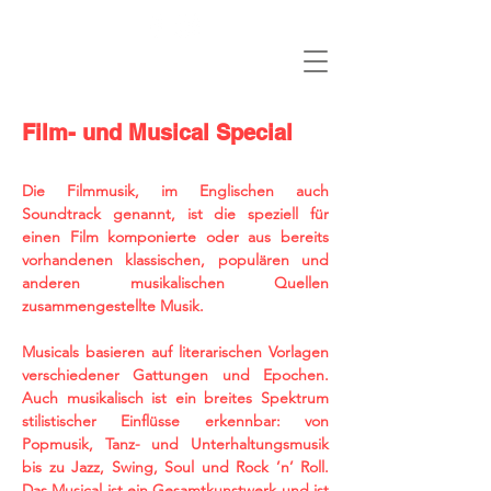
Film- und Musical Special
Die Filmmusik, im Englischen auch
Soundtrack
genannt, ist die speziell für
einen
Film
komponierte
oder aus bereits
vorhandenen
klassischen
,
populären
und
anderen musikalischen Quellen
zusammengestellte
Musik
.
Musicals basieren auf literarischen Vorlagen
verschiedener Gattungen und Epochen.
Auch musikalisch ist ein breites Spektrum
stilistischer Einflüsse erkennbar: von
Popmusik
,
Tanz-
und
Unterhaltungsmusik
bis zu
Jazz
,
Swing
,
Soul
und
Rock ’n’ Roll
.
Das Musical ist ein
Gesamtkunstwerk
und ist