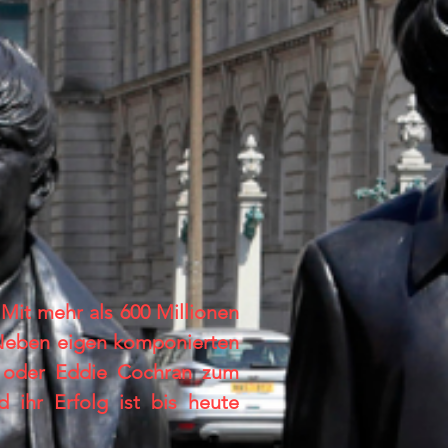
Mit mehr als 600 Millionen
. Neben eigen komponierten
y oder Eddie Cochran zum
 ihr Erfolg ist bis heute