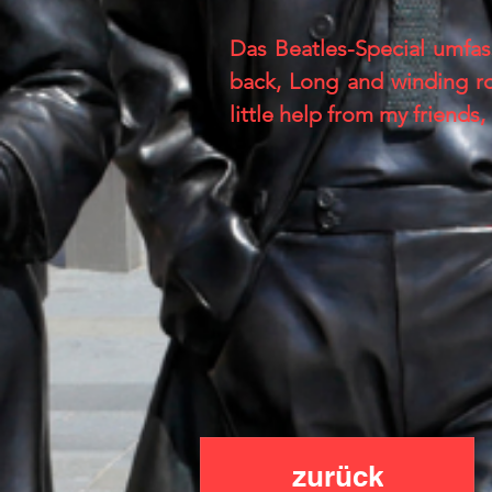
Das Beatles-Special umfas
back, Long and winding r
little help from my friends, 
zurück