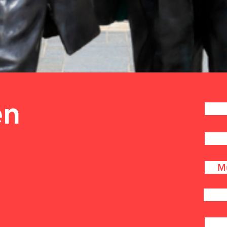
en
Mu