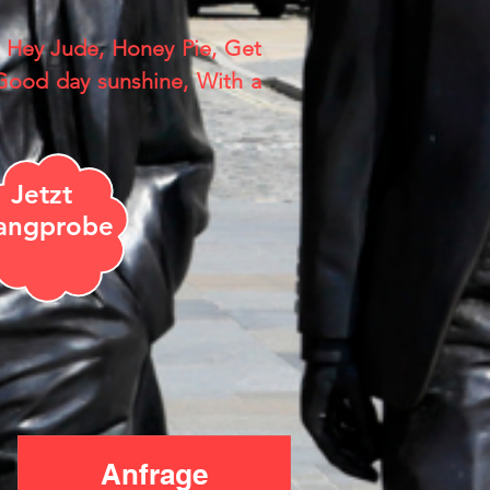
, Hey Jude, Honey Pie, Get
Good day sunshine, With a
Jetzt
angprobe
Anfrage