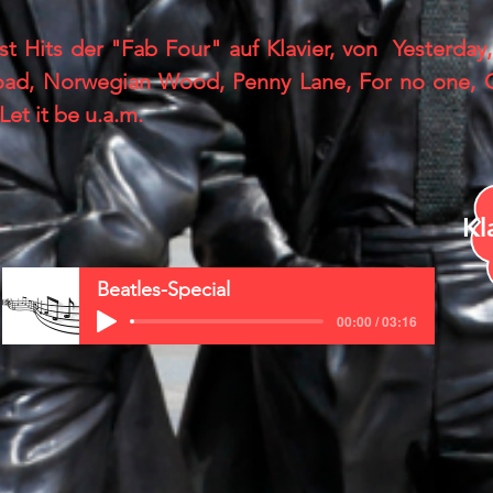
st Hits der "Fab Four" auf Klavier, von
Yesterday
oad, Norwegian Wood, Penny Lane, For no one, 
Let it be u.a.m.
Kl
Beatles-Special
00:00 / 03:16