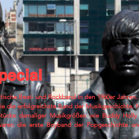
pecial
itische Beat- und Rockband in den 1960er Jahren. 
 sie die erfolgreichste Band der Musikgeschichte
Stücke damaliger Musikgrößen wie Buddy Holl
waren die erste Boyband der Popgeschichte und