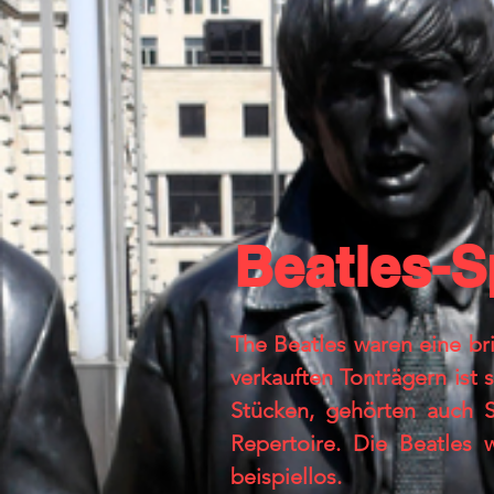
Beatles-S
The Beatles waren eine br
verkauften Tonträgern ist
Stücken, gehörten auch 
Repertoire. Die Beatles 
beispiellos.