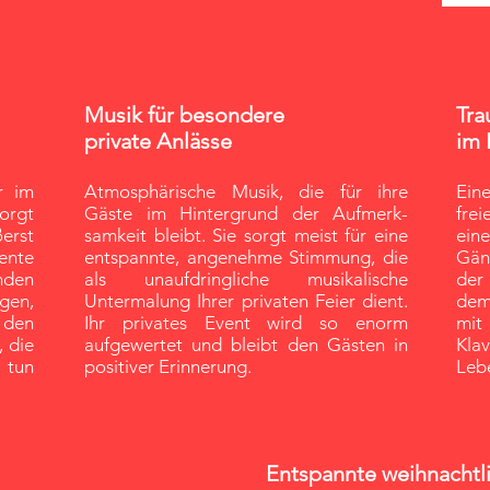
Musik für besondere
Tra
private Anlässe
im 
r im
Atmosphärische Musik, die für ihre
Ein
orgt
Gäste im Hintergrund der Aufmerk-
fre
erst
samkeit bleibt. Sie sorgt meist für eine
ein
ente
entspannte, angenehme Stimmung, die
Gän
nden
als unaufdringliche musikalische
der
gen,
Untermalung Ihrer privaten Feier dient.
dem
 den
Ihr privates Event wird so enorm
mit 
, die
aufgewertet und bleibt den Gästen in
Kla
 tun
positiver Erinnerung.
Leb
Entspannte weihnachtl